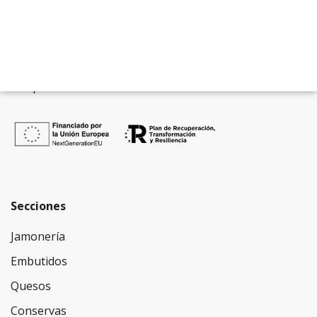
Fundada en el año 1950
por D. Antonio
Gónzalez y su esposa Celia Álvarez,
Charcuterías Seco se distingue por su firme
apuesta por la alta calidad y artesanía de
sus productos.
Secciones
Jamonería
Embutidos
Quesos
Conservas