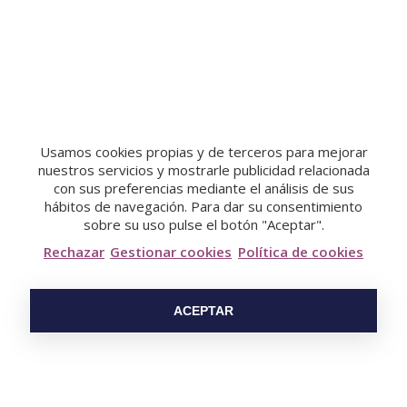
He leído y acepto los términos y condiciones de la
Política de Privacidad.
Usamos cookies propias y de terceros para mejorar
nuestros servicios y mostrarle publicidad relacionada
con sus preferencias mediante el análisis de sus
hábitos de navegación. Para dar su consentimiento
sobre su uso pulse el botón "Aceptar".
Rechazar
Gestionar cookies
Política de cookies
Nuestra tienda
ACEPTAR
Área Central