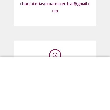
charcuteriasecoareacentral@gmail.c
om
Horario
Lunes a Sábado
de 9:00 a 21:00