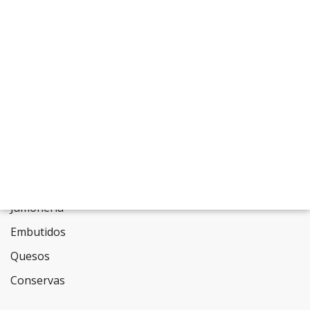
Gónzalez y su esposa Celia Álvarez,
Charcuterías Seco se distingue por su firme
apuesta por la alta calidad y artesanía de
sus productos.
Secciones
Jamonería
Embutidos
Quesos
Conservas