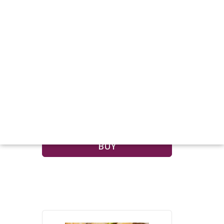
Seco Trays
Check Price
BUY