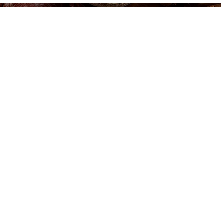
a duda?
CO
ones
Otras Secciones
Información
ería
Bodega
Quiénes Somo