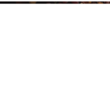
¿Tienes algun
Fundada en el año 1950
Secci
por D.
Antonio Gónzalez y su esposa
Jamon