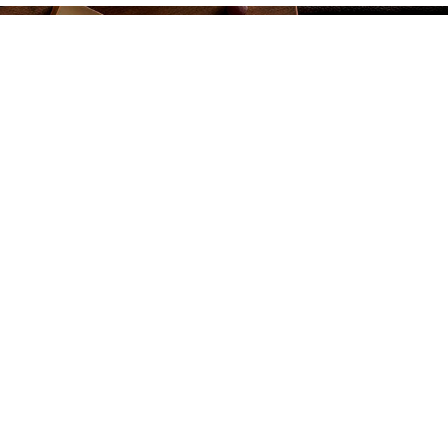
NTÁCTANOS
Charcutería Seco
s
Área Central PL. Baja Local 23-A