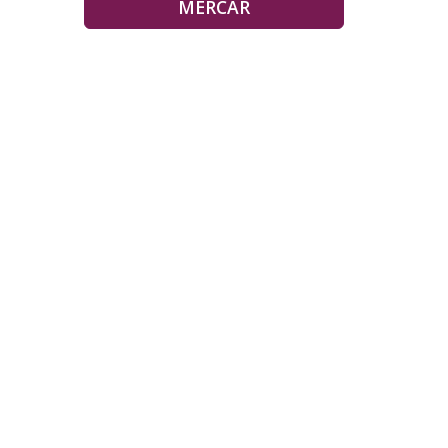
MERCAR
Pementos Cherry Rellenos de Queixo
6,85 €