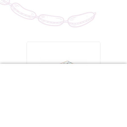
Xoubiñas
13,50 €